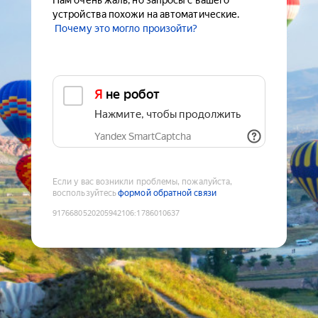
Нам очень жаль, но запросы с вашего
устройства похожи на автоматические.
Почему это могло произойти?
Я не робот
Нажмите, чтобы продолжить
Yandex SmartCaptcha
Если у вас возникли проблемы, пожалуйста,
воспользуйтесь
формой обратной связи
9176680520205942106
:
1786010637