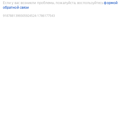
Если у вас возникли проблемы, пожалуйста, воспользуйтесь
формой
обратной связи
9187881399305924524
:
1786177543