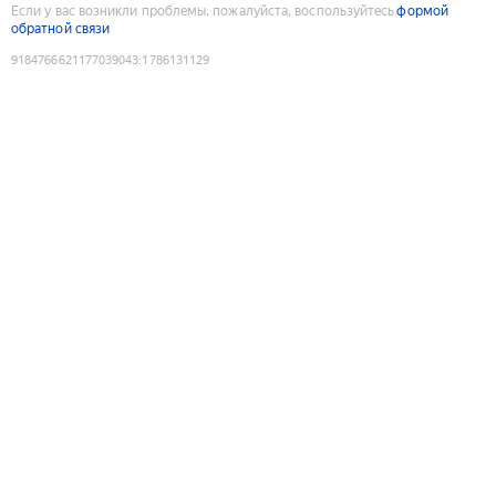
Если у вас возникли проблемы, пожалуйста, воспользуйтесь
формой
обратной связи
9184766621177039043
:
1786131129