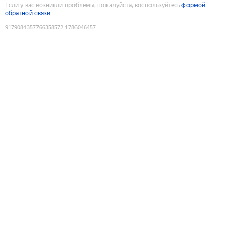
Если у вас возникли проблемы, пожалуйста, воспользуйтесь
формой
обратной связи
9179084357766358572
:
1786046457