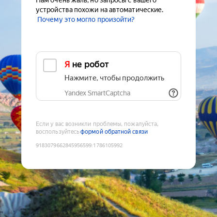
Нам очень жаль, но запросы с вашего
устройства похожи на автоматические.
Почему это могло произойти?
Я не робот
Нажмите, чтобы продолжить
Yandex SmartCaptcha
Если у вас возникли проблемы, пожалуйста,
воспользуйтесь
формой обратной связи
9183079662845956599
:
1786105992