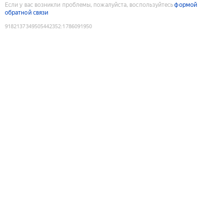
Если у вас возникли проблемы, пожалуйста, воспользуйтесь
формой
обратной связи
9182137349505442352
:
1786091950