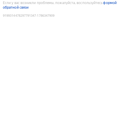
Если у вас возникли проблемы, пожалуйста, воспользуйтесь
формой
обратной связи
9199314478297791347
:
1786347909