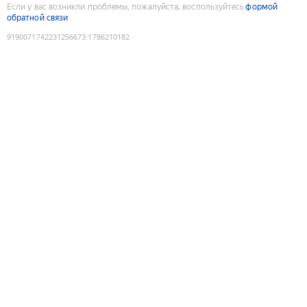
Если у вас возникли проблемы, пожалуйста, воспользуйтесь
формой
обратной связи
9190071742231256673
:
1786210182