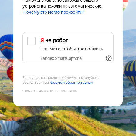
Нам очень жаль, но запросы с вашего
устройства похожи на автоматические.
Почему это могло произойти?
Я не робот
Нажмите, чтобы продолжить
Yandex SmartCaptcha
Если у вас возникли проблемы, пожалуйста,
воспользуйтесь
формой обратной связи
9186301834687210159
:
1786154006