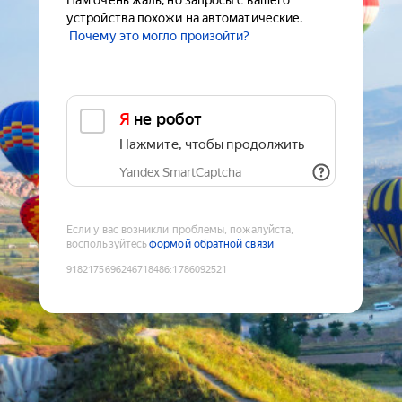
Нам очень жаль, но запросы с вашего
устройства похожи на автоматические.
Почему это могло произойти?
Я не робот
Нажмите, чтобы продолжить
Yandex SmartCaptcha
Если у вас возникли проблемы, пожалуйста,
воспользуйтесь
формой обратной связи
9182175696246718486
:
1786092521