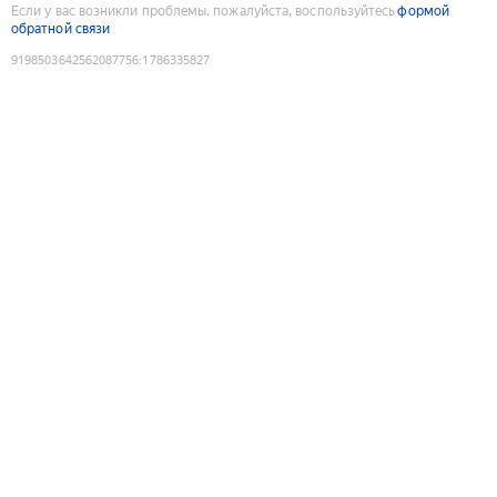
Если у вас возникли проблемы, пожалуйста, воспользуйтесь
формой
обратной связи
9198503642562087756
:
1786335827