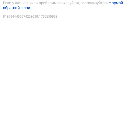
Если у вас возникли проблемы, пожалуйста, воспользуйтесь
формой
обратной связи
9193144458874239638
:
1786255969