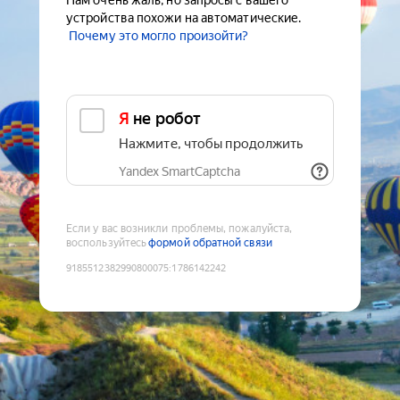
Нам очень жаль, но запросы с вашего
устройства похожи на автоматические.
Почему это могло произойти?
Я не робот
Нажмите, чтобы продолжить
Yandex SmartCaptcha
Если у вас возникли проблемы, пожалуйста,
воспользуйтесь
формой обратной связи
9185512382990800075
:
1786142242