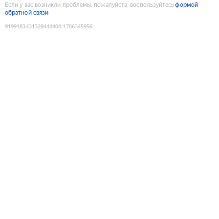
Если у вас возникли проблемы, пожалуйста, воспользуйтесь
формой
обратной связи
9199183431329444404
:
1786345956