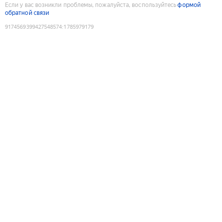
Если у вас возникли проблемы, пожалуйста, воспользуйтесь
формой
обратной связи
9174569399427548574
:
1785979179