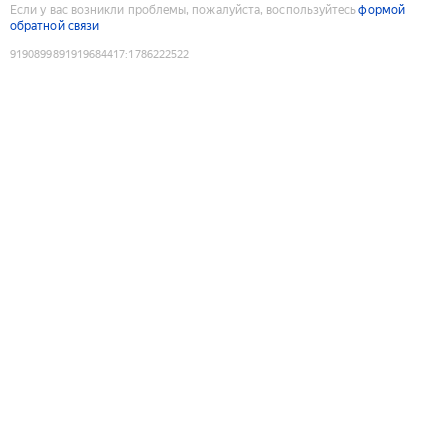
Если у вас возникли проблемы, пожалуйста, воспользуйтесь
формой
обратной связи
9190899891919684417
:
1786222522