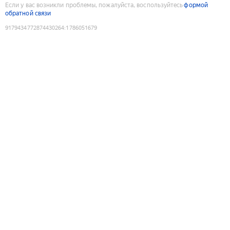
Если у вас возникли проблемы, пожалуйста, воспользуйтесь
формой
обратной связи
9179434772874430264
:
1786051679