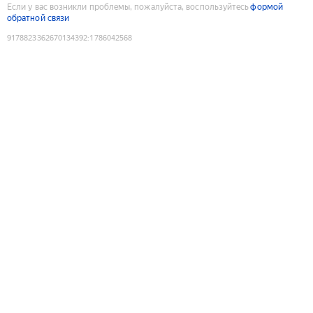
Если у вас возникли проблемы, пожалуйста, воспользуйтесь
формой
обратной связи
9178823362670134392
:
1786042568