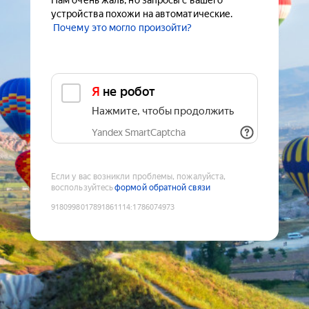
Нам очень жаль, но запросы с вашего
устройства похожи на автоматические.
Почему это могло произойти?
Я не робот
Нажмите, чтобы продолжить
Yandex SmartCaptcha
Если у вас возникли проблемы, пожалуйста,
воспользуйтесь
формой обратной связи
9180998017891861114
:
1786074973