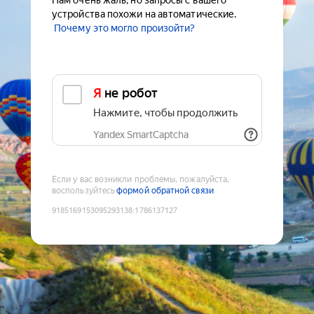
Нам очень жаль, но запросы с вашего
устройства похожи на автоматические.
Почему это могло произойти?
Я не робот
Нажмите, чтобы продолжить
Yandex SmartCaptcha
Если у вас возникли проблемы, пожалуйста,
воспользуйтесь
формой обратной связи
9185169153095293138
:
1786137127