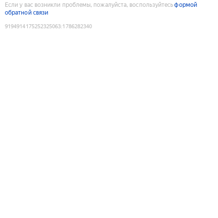
Если у вас возникли проблемы, пожалуйста, воспользуйтесь
формой
обратной связи
9194914175252325063
:
1786282340