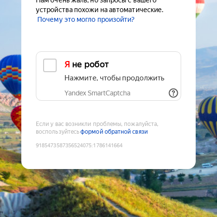
Нам очень жаль, но запросы с вашего
устройства похожи на автоматические.
Почему это могло произойти?
Я не робот
Нажмите, чтобы продолжить
Yandex SmartCaptcha
Если у вас возникли проблемы, пожалуйста,
воспользуйтесь
формой обратной связи
9185473587356524075
:
1786141664