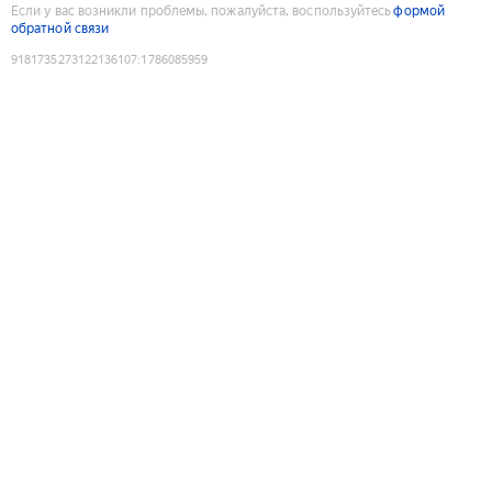
Если у вас возникли проблемы, пожалуйста, воспользуйтесь
формой
обратной связи
9181735273122136107
:
1786085959