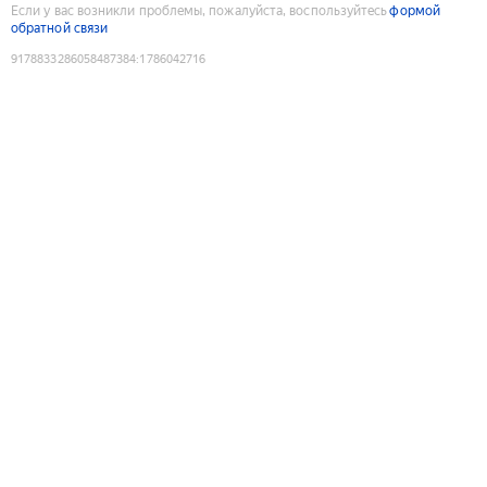
Если у вас возникли проблемы, пожалуйста, воспользуйтесь
формой
обратной связи
9178833286058487384
:
1786042716