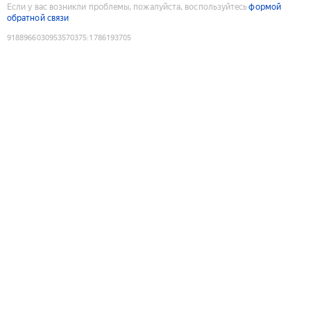
Если у вас возникли проблемы, пожалуйста, воспользуйтесь
формой
обратной связи
9188966030953570375
:
1786193705