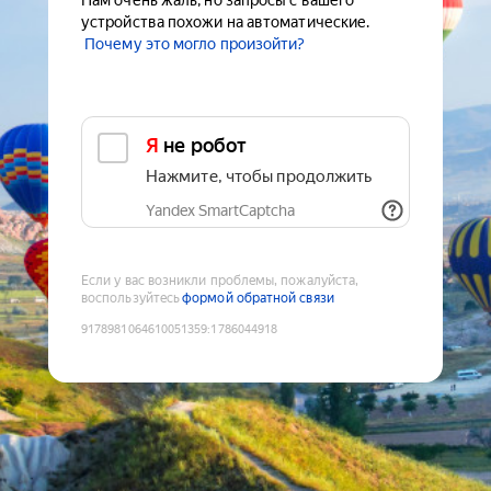
Нам очень жаль, но запросы с вашего
устройства похожи на автоматические.
Почему это могло произойти?
Я не робот
Нажмите, чтобы продолжить
Yandex SmartCaptcha
Если у вас возникли проблемы, пожалуйста,
воспользуйтесь
формой обратной связи
9178981064610051359
:
1786044918