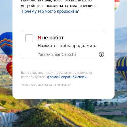
Нам очень жаль, но запросы с вашего
устройства похожи на автоматические.
Почему это могло произойти?
Я не робот
Нажмите, чтобы продолжить
Yandex SmartCaptcha
Если у вас возникли проблемы, пожалуйста,
воспользуйтесь
формой обратной связи
9186365955461264243
:
1786154961