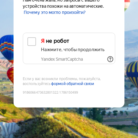
Нам очень жаль, но запросы с вашего
устройства похожи на автоматические.
Почему это могло произойти?
Я не робот
Нажмите, чтобы продолжить
Yandex SmartCaptcha
Если у вас возникли проблемы, пожалуйста,
воспользуйтесь
формой обратной связи
9186066473632801322
:
1786150499