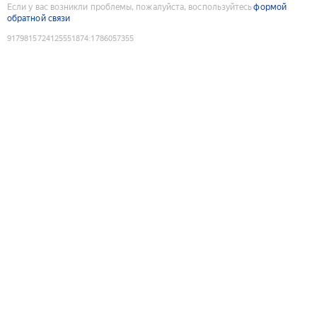
Если у вас возникли проблемы, пожалуйста, воспользуйтесь
формой
обратной связи
9179815724125551874
:
1786057355