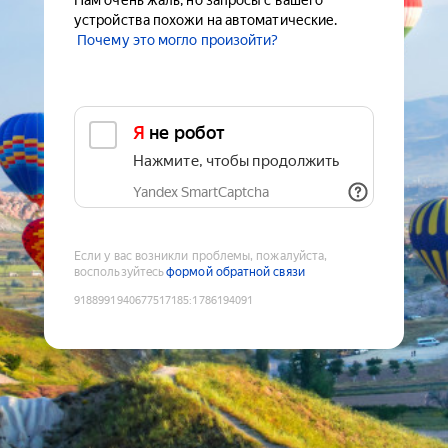
Нам очень жаль, но запросы с вашего
устройства похожи на автоматические.
Почему это могло произойти?
Я не робот
Нажмите, чтобы продолжить
Yandex SmartCaptcha
Если у вас возникли проблемы, пожалуйста,
воспользуйтесь
формой обратной связи
9188991940677517185
:
1786194091