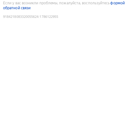
Если у вас возникли проблемы, пожалуйста, воспользуйтесь
формой
обратной связи
9184218083320055624
:
1786122955