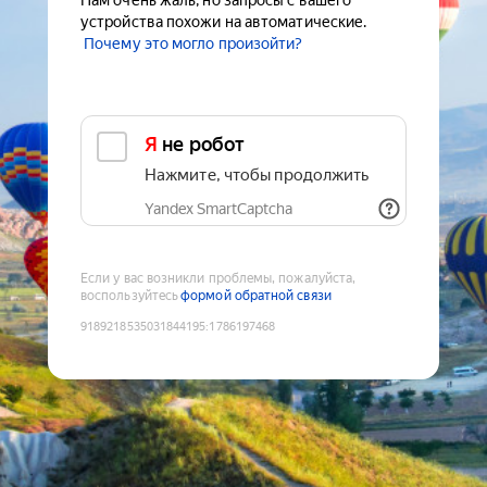
Нам очень жаль, но запросы с вашего
устройства похожи на автоматические.
Почему это могло произойти?
Я не робот
Нажмите, чтобы продолжить
Yandex SmartCaptcha
Если у вас возникли проблемы, пожалуйста,
воспользуйтесь
формой обратной связи
9189218535031844195
:
1786197468