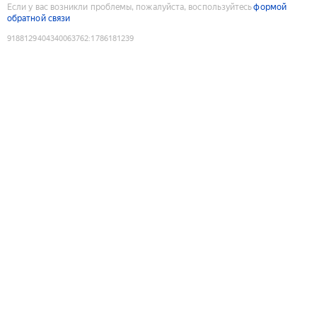
Если у вас возникли проблемы, пожалуйста, воспользуйтесь
формой
обратной связи
9188129404340063762
:
1786181239