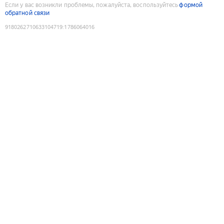
Если у вас возникли проблемы, пожалуйста, воспользуйтесь
формой
обратной связи
9180262710633104719
:
1786064016