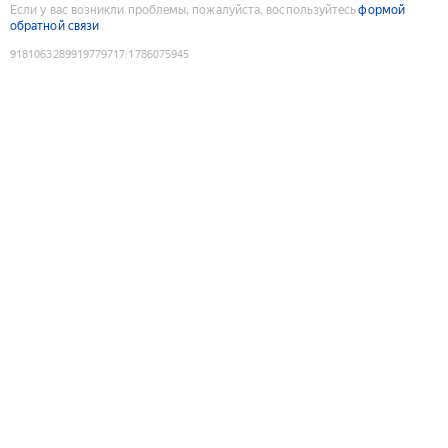
Если у вас возникли проблемы, пожалуйста, воспользуйтесь
формой
обратной связи
9181063289919779717
:
1786075945