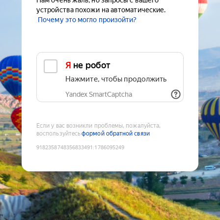
Нам очень жаль, но запросы с вашего
устройства похожи на автоматические.
Почему это могло произойти?
Я не робот
Нажмите, чтобы продолжить
Yandex SmartCaptcha
Если у вас возникли проблемы, пожалуйста,
воспользуйтесь
формой обратной связи
9182358748356833491
:
1786095249