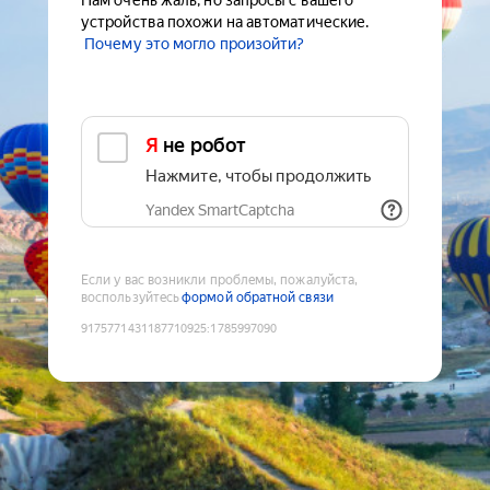
Нам очень жаль, но запросы с вашего
устройства похожи на автоматические.
Почему это могло произойти?
Я не робот
Нажмите, чтобы продолжить
Yandex SmartCaptcha
Если у вас возникли проблемы, пожалуйста,
воспользуйтесь
формой обратной связи
9175771431187710925
:
1785997090