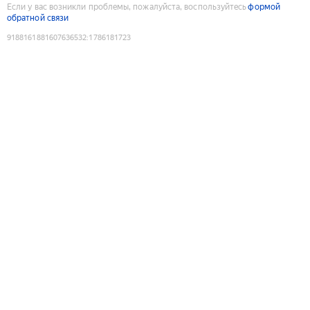
Если у вас возникли проблемы, пожалуйста, воспользуйтесь
формой
обратной связи
9188161881607636532
:
1786181723