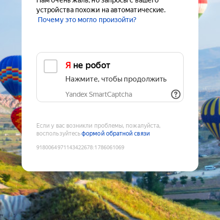
Нам очень жаль, но запросы с вашего
устройства похожи на автоматические.
Почему это могло произойти?
Я не робот
Нажмите, чтобы продолжить
Yandex SmartCaptcha
Если у вас возникли проблемы, пожалуйста,
воспользуйтесь
формой обратной связи
9180064971143422678
:
1786061069