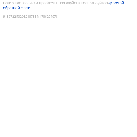
Если у вас возникли проблемы, пожалуйста, воспользуйтесь
формой
обратной связи
9189722532062887814
:
1786204978