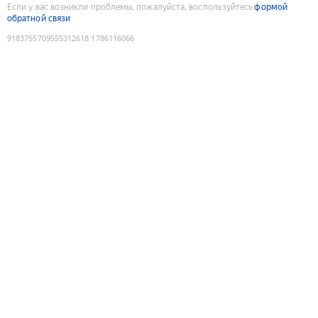
Если у вас возникли проблемы, пожалуйста, воспользуйтесь
формой
обратной связи
9183755709555312618
:
1786116066