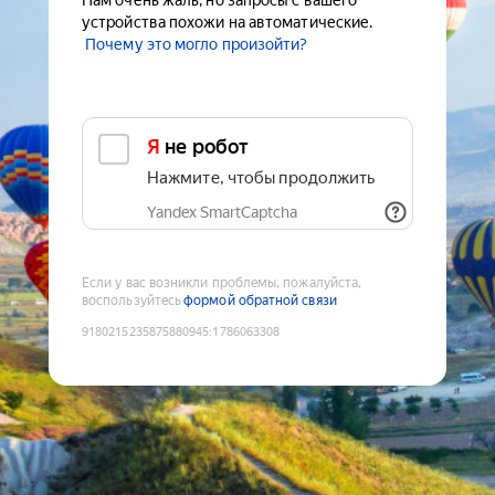
Нам очень жаль, но запросы с вашего
устройства похожи на автоматические.
Почему это могло произойти?
Я не робот
Нажмите, чтобы продолжить
Yandex SmartCaptcha
Если у вас возникли проблемы, пожалуйста,
воспользуйтесь
формой обратной связи
9180215235875880945
:
1786063308