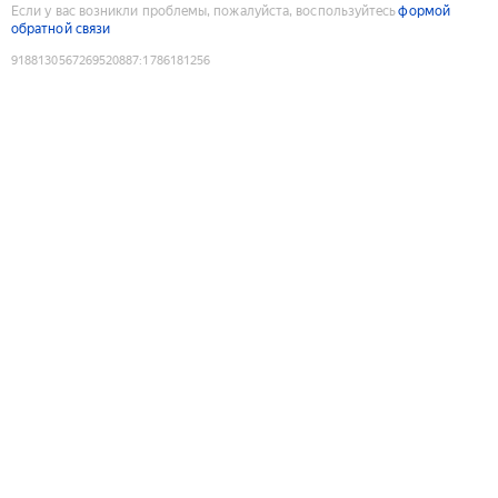
Если у вас возникли проблемы, пожалуйста, воспользуйтесь
формой
обратной связи
9188130567269520887
:
1786181256