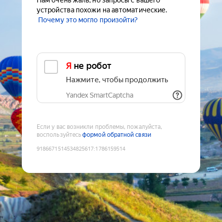
Нам очень жаль, но запросы с вашего
устройства похожи на автоматические.
Почему это могло произойти?
Я не робот
Нажмите, чтобы продолжить
Yandex SmartCaptcha
Если у вас возникли проблемы, пожалуйста,
воспользуйтесь
формой обратной связи
9186671514534825617
:
1786159514