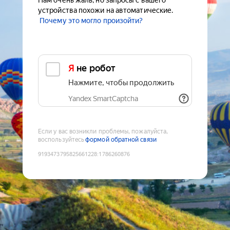
Нам очень жаль, но запросы с вашего
устройства похожи на автоматические.
Почему это могло произойти?
Я не робот
Нажмите, чтобы продолжить
Yandex SmartCaptcha
Если у вас возникли проблемы, пожалуйста,
воспользуйтесь
формой обратной связи
9193473795825661228
:
1786260876