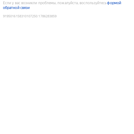
Если у вас возникли проблемы, пожалуйста, воспользуйтесь
формой
обратной связи
9195016158310107250
:
1786283859