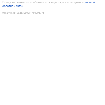
Если у вас возникли проблемы, пожалуйста, воспользуйтесь
формой
обратной связи
9182461351032532999
:
1786096778