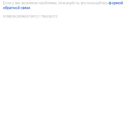
Если у вас возникли проблемы, пожалуйста, воспользуйтесь
формой
обратной связи
9198536200965519912
:
1786336312