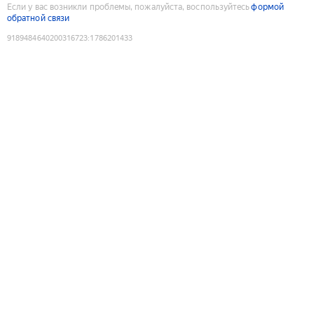
Если у вас возникли проблемы, пожалуйста, воспользуйтесь
формой
обратной связи
9189484640200316723
:
1786201433