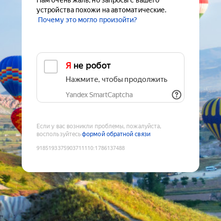
Нам очень жаль, но запросы с вашего
устройства похожи на автоматические.
Почему это могло произойти?
Я не робот
Нажмите, чтобы продолжить
Yandex SmartCaptcha
Если у вас возникли проблемы, пожалуйста,
воспользуйтесь
формой обратной связи
9185193375903711110
:
1786137488